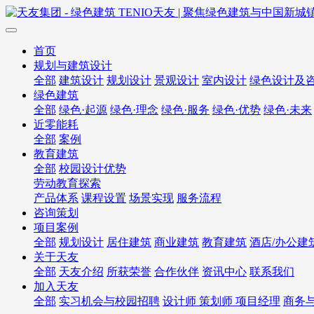
首页
规划与建筑设计
全部
建筑设计
规划设计
景观设计
室内设计
绿色设计及
绿色建筑
全部
绿色·起源
绿色·理念
绿色·服务
绿色·优势
绿色·未来
近零能耗
全部
案例
教育建筑
全部
校园设计优势
劳动教育探索
产品体系
课程设置
场景实现
服务流程
咨询策划
项目案例
全部
规划设计
居住建筑
商业建筑
教育建筑
酒店/办公建
关于天友
全部
天友介绍
所获荣誉
合作伙伴
资讯中心
联系我们
加入天友
全部
实习机会与校园招聘
设计师 策划师 项目经理
商务