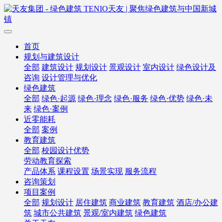
首页
规划与建筑设计
全部
建筑设计
规划设计
景观设计
室内设计
绿色设计及
咨询
设计管理与优化
绿色建筑
全部
绿色·起源
绿色·理念
绿色·服务
绿色·优势
绿色·未
来
绿色·案例
近零能耗
全部
案例
教育建筑
全部
校园设计优势
劳动教育探索
产品体系
课程设置
场景实现
服务流程
咨询策划
项目案例
全部
规划设计
居住建筑
商业建筑
教育建筑
酒店/办公建
筑
城市公共建筑
景观/室内建筑
绿色建筑