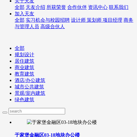
关于天友
全部
天友介绍
所获荣誉
合作伙伴
资讯中心
联系我们
加入天友
全部
实习机会与校园招聘
设计师 策划师 项目经理
商务
与管理人员
高级合伙人
全部
规划设计
居住建筑
商业建筑
教育建筑
酒店/办公建筑
城市公共建筑
景观/室内建筑
绿色建筑
于家堡金融区03-18地块办公楼